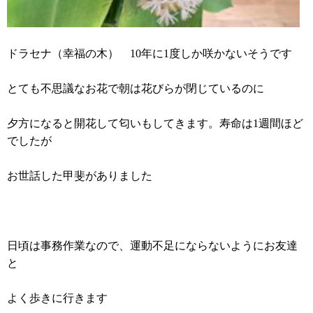
ドラセナ（幸福の木）
10
年に
1
度しか咲かないそうです
とても不思議なお花で朝は花びらが閉じているのに
夕方になると開花して匂いもしてきます。寿命は
1
週間ほど
でしたが
お世話した甲斐がありました
日頃は事務作業なので、運動不足にならないようにお友達
と
よく歩きに行きます