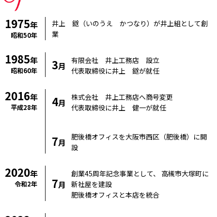
1975
井上 鎹（いのうえ かつなり）が井上組として創
年
業
昭和50年
1985
年
有限会社 井上工務店 設立
3
月
昭和60年
代表取締役に井上 鎹が就任
2016
年
株式会社 井上工務店へ商号変更
4
月
平成28年
代表取締役に井上 健一が就任
肥後橋オフィスを大阪市西区（肥後橋）に開
7
月
設
2020
年
創業45周年記念事業として、 高槻市大塚町に
7
月
令和2年
新社屋を建設
肥後橋オフィスと本店を統合