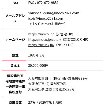
FAX
FAX：072-672-9851
shiryoseikyuha@inoco2071.com
メールアドレ
icoie@inoco2071.com
ス
（注文住宅へのお問合せ）
https://inoco.jp/
（非住宅 HP）
ホームページ
http://inoco.jp/color/
（雑貨COLOR HP）
https://neuex.jp/
（NeueX HP）
設立
1985年 3月
資本金
30,000,000円
建設業許可
大阪府知事 許可 (特-5) (般-3) 第69733号
宅地建物免許
大阪府知事 (2) 第60579号
一級建築士事
大阪府知事 登録 (ロ) 第25192号
務所登録
従業員数
23名（2026年8月現在）