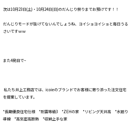
次は
10
月
23
日
(
土
)
・
10
月
24
日
(
日
)
のだんじり祭りまでお預けです！！
だんじりモードが抜けてないんでしょうね、ヨイショヨイショと毎日うる
さいですｗｗ
また
4
発目で
~
私たち井上工務店では、icoieのブランドでお客様に寄り添った注文住宅
を提案しています。
*長期優良住宅仕様 *耐震等級3 *ZEHの家 *リビング天井高 *水廻り
導線 *高気密高断熱 *収納上手な家