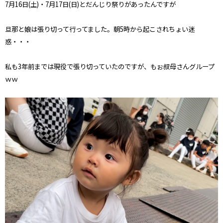
7
月
16
日
(
土
)
・
7
月
17
日
(
日
)
とだんじり祭りがあったんですが
旦那と娘は張り切って行ってました。朝
5
時から起こされちょい迷
惑・・・
私も
3
年前までは現役で張り切っていたのですが、もぉ叔母さんグループ
ｗｗ