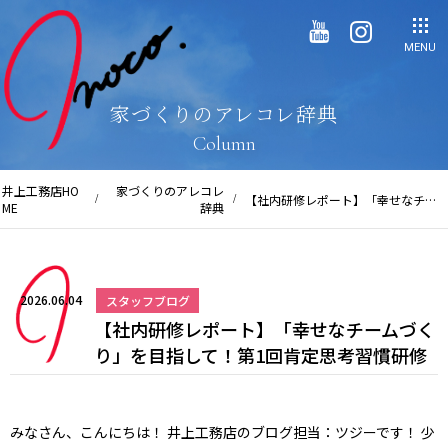
MENU
家づくりのアレコレ辞典
Column
井上工務店HO
家づくりのアレコレ
【社内研修レポート】「幸せなチー
ME
辞典
ムづくり」を目指して！第1回肯定
思考習慣研修
2026.06.04
スタッフブログ
【社内研修レポート】「幸せなチームづく
り」を目指して！第1回肯定思考習慣研修
みなさん、こんにちは！
井上工務店のブログ担当：ツジーです！
少