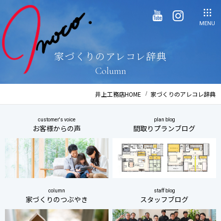
MENU
家づくりのアレコレ辞典
Column
井上工務店HOME
家づくりのアレコレ辞典
customer's voice
plan blog
お客様からの声
間取りプランブログ
column
staff blog
家づくりのつぶやき
スタッフブログ