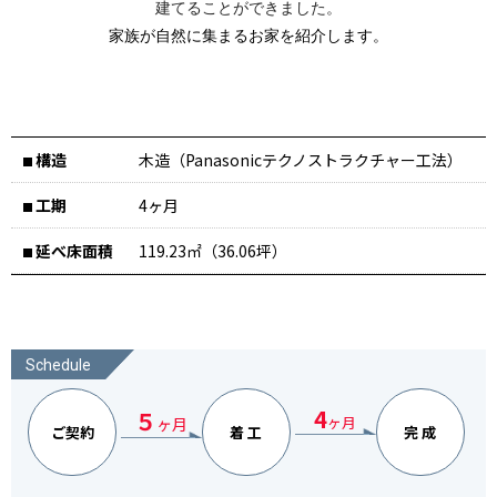
建てることができました。
家族が自然に集まるお家を紹介します。
構造
木造（Panasonicテクノストラクチャー工法）
■
工期
4ヶ月
■
延べ床面積
119.23㎡（36.06坪）
■
Schedule
4
５
ヶ月
ヶ月
ご契約
着 工
完 成