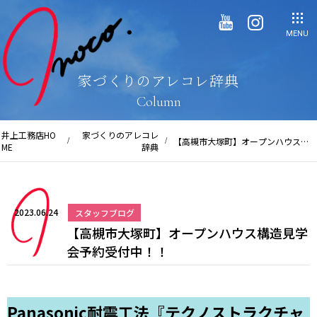
MENU
家づくりのアレコレ辞典
Column
井上工務店HO
家づくりのアレコレ
【高槻市大塚町】オープンハウス構
ME
辞典
造見学会予約受付中！！
2023.06.24
スタッフブログ
【高槻市大塚町】オープンハウス構造見学
会予約受付中！！
Panasonic耐震工法『テクノストラクチャ