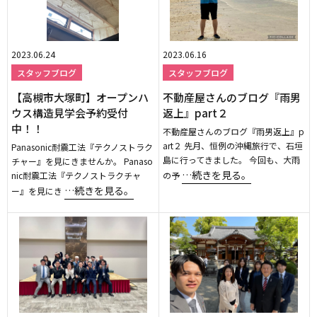
2023.06.24
2023.06.16
スタッフブログ
スタッフブログ
【高槻市大塚町】オープンハ
不動産屋さんのブログ『雨男
ウス構造見学会予約受付
返上』part２
中！！
不動産屋さんのブログ『雨男返上』p
art２ 先月、恒例の沖縄旅行で、石垣
Panasonic耐震工法『テクノストラク
島に行ってきました。 今回も、大雨
チャー』を見にきませんか。 Panaso
…続きを見る。
nic耐震工法『テクノストラクチャ
の予
…続きを見る。
ー』を見にき