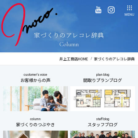
MENU
家づくりのアレコレ辞典
Column
井上工務店HOME
家づくりのアレコレ辞典
customer's voice
plan blog
お客様からの声
間取りプランブログ
column
staff blog
家づくりのつぶやき
スタッフブログ