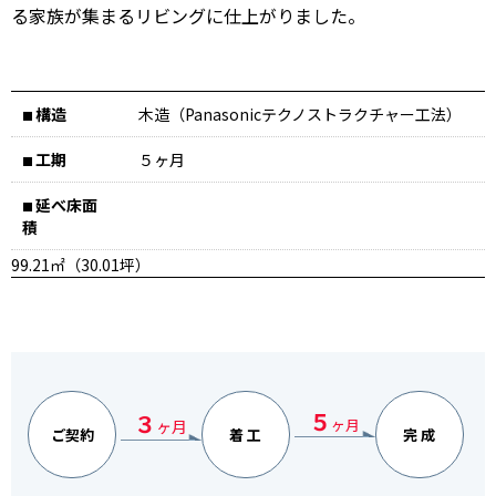
る家族が集まるリビングに仕上がりました。
構造
木造（Panasonicテクノストラクチャー工法）
■
工期
５ヶ月
■
延べ床面
■
積
99.21㎡（30.01坪）
５
３
ヶ月
ヶ月
ご契約
着 工
完 成