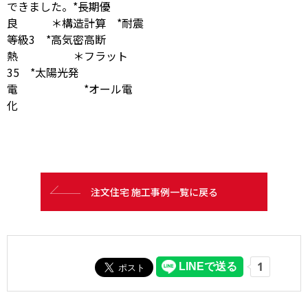
できました。*長期優
良 ＊構造計算 *耐震
等級3 *高気密高断
熱 ＊フラット
35 *太陽光発
電 *オール電
化
注文住宅 施工事例一覧に戻る