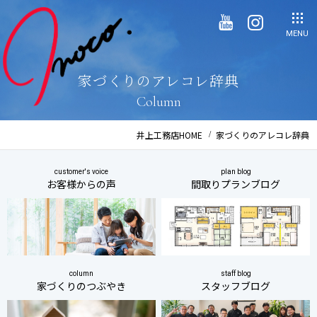
MENU
家づくりのアレコレ辞典
Column
井上工務店HOME
家づくりのアレコレ辞典
customer's voice
plan blog
お客様からの声
間取りプランブログ
column
staff blog
家づくりのつぶやき
スタッフブログ